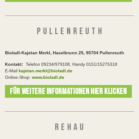
P U L L E N R E U T H
Bioladl-Kajetan Merkl, Haselbrunn 25, 95704 Pullenreuth
Kontakt:
Telefon 09234/979108, Handy 0151/15275318
E-Mail
kajetan.merkl@bioladl.de
Online-Shop:
www.bioladl.de
FÜR WEITERE INFORMATIONEN HIER KLICKEN
R E H A U