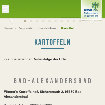
Home
›
Regionaler Einkaufsführer
›
Kartoffeln
KARTOFFELN
in alphabetischer Reihenfolge der Orte
B A D - A L E X A N D E R S B A D
Förster's Kartoffelhof, Sichersreuth 2, 95680 Bad
Alexandersbad