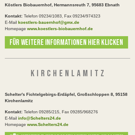
Köstlers Biobauernhof, Hermannsreuth 7, 95683 Ebnath
Kontakt:
Telefon 09234/1083, Fax 09234/974323
E-Mail
koestlers-bauernhof@gmx.de
Homepage
www.koestlers-biobauernhof.de
FÜR WEITERE INFORMATIONEN HIER KLICKEN
K I R C H E N L A M I T Z
Schelter's Fichtelgebirgs-Erdäpfel, Großschloppen 8, 95158
Kirchenlamitz
Kontakt:
Telefon 09285/215, Fax 09285/968276
E-Mail
info@Schelters24.de
Homepage
www.Schelters24.de