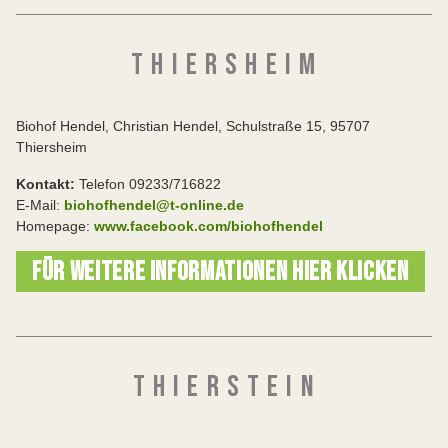
T H I E R S H E I M
Biohof Hendel, Christian Hendel, Schulstraße 15, 95707
Thiersheim
Kontakt:
Telefon 09233/716822
E-Mail:
biohofhendel@t-online.de
Homepage:
www.facebook.com/biohofhendel
FÜR WEITERE INFORMATIONEN HIER KLICKEN
T H I E R S T E I N