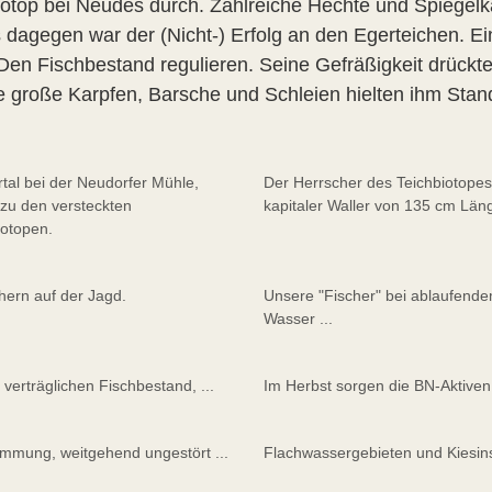
iotop bei Neudes durch. Zahlreiche Hechte und Spiegelk
 dagegen war der (Nicht-) Erfolg an den Egerteichen. Ein
: Den Fischbestand regulieren. Seine Gefräßigkeit drückt
 große Karpfen, Barsche und Schleien hielten ihm Stand
tal bei der Neudorfer Mühle,
Der Herrscher des Teichbiotopes
zu den versteckten
kapitaler Waller von 135 cm Län
otopen.
hern auf der Jagd.
Unsere "Fischer" bei ablaufend
Wasser ...
 verträglichen Fischbestand, ...
Im Herbst sorgen die BN-Aktiven 
mmung, weitgehend ungestört ...
Flachwassergebieten und Kiesin