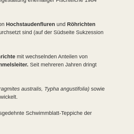
gestaltung ehemaliger Fischteiche 1984
von
Hochstaudenfluren
und
Röhrichten
rchsetzt sind (auf der Südseite Sukzession
richte
mit wechselnden Anteilen von
melsleiter.
Seit mehreren Jahren dringt
agmites australis, Typha angustifolia)
sowie
wickelt.
ausgedehnte Schwimmblatt-Teppiche der