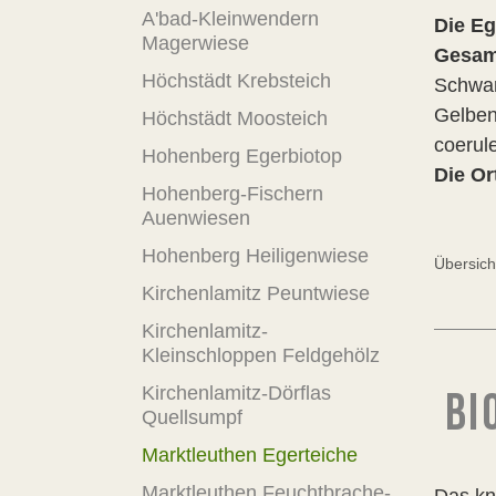
A'bad-Kleinwendern
Die Eg
Magerwiese
Gesamt
Höchstädt Krebsteich
Schwar
Gelben
Höchstädt Moosteich
coerule
Hohenberg Egerbiotop
Die O
Hohenberg-Fischern
Auenwiesen
Hohenberg Heiligenwiese
Übersicht
Kirchenlamitz Peuntwiese
Kirchenlamitz-
Kleinschloppen Feldgehölz
Kirchenlamitz-Dörflas
BI
Quellsumpf
Marktleuthen Egerteiche
Marktleuthen Feuchtbrache-