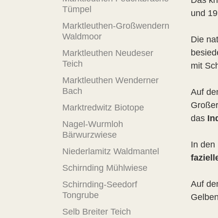
Das k
Tümpel
und 19
Marktleuthen-Großwendern
Waldmoor
Die na
besied
Marktleuthen Neudeser
Teich
mit Sc
Marktleuthen Wenderner
Bach
Auf de
Großer
Marktredwitz Biotope
das
In
Nagel-Wurmloh
Bärwurzwiese
In den
Niederlamitz Waldmantel
faziel
Schirnding Mühlwiese
Auf de
Schirnding-Seedorf
Tongrube
Gelben
Selb Breiter Teich