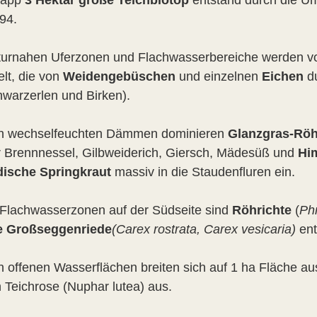
napp
3 Hektar große Teichbiotop
entstand durch die Um
94.
turnahen Uferzonen und Flachwasserbereiche werden 
elt, die von
Weidengebüschen
und einzelnen
Eichen
du
hwarzerlen und Birken).
n wechselfeuchten Dämmen dominieren
Glanzgras-Röh
 Brennnessel, Gilbweiderich, Giersch, Mädesüß und
Him
dische Springkraut
massiv in die Staudenfluren ein.
 Flachwasserzonen auf der Südseite sind
Röhrichte
(
Phr
le Großseggenriede
(Carex rostrata, Carex vesicaria)
ent
n offenen Wasserflächen breiten sich auf 1 ha Fläche 
 Teichrose (Nuphar lutea) aus.