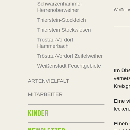
Schwarzenhammer
Herrenoberweiher
Weißsto
Thierstein-Stockteich
Thierstein Stockwiesen
Tröstau-Vordorf
Hammerbach
Tröstau-Vordorf Zeitelweiher
Weißenstadt Feuchtgebiete
Im Üb
vernet
ARTENVIELFALT
Kreisgr
MITARBEITER
Eine v
lecker
KINDER
Einen 