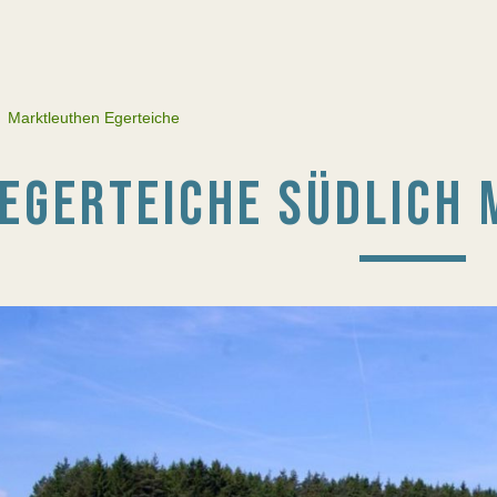
›
Marktleuthen Egerteiche
EGERTEICHE SÜDLICH