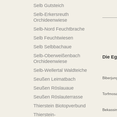
Selb Gutsteich
Selb-Erkersreuth
Orchideenwiese
Selb-Nord Feuchtbrache
Selb Feuchtwiesen
Selb Selbbachaue
Selb-Oberweißenbach
Die E
Orchideenwiese
Selb-Wellertal Waldteiche
Biberjun
Seußen Leimatbach
Seußen Röslauaue
Torfmosa
Seußen Röslauterrasse
Thierstein Biotopverbund
Bekassi
Thierstein-