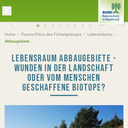
Home
›
Fauna+Flora des Fichtelgebirges
›
Lebensräume
›
Abbaugebiete
LEBENSRAUM ABBAUGEBIETE -
WUNDEN IN DER LANDSCHAFT
ODER VOM MENSCHEN
GESCHAFFENE BIOTOPE?