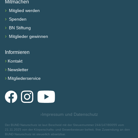
Mitmachen
›
Mitglied werden
›
Spenden
›
BN Stiftung
›
Mitglieder gewinnen
Informieren
›
Kontakt
›
Newsletter
›
Mitgliederservice
Facebook
Instagram
YouTube
›
Impressum und Datenschutz
Der BUND Naturschutz ist laut Bescheid mit der Steuernummer 244/147/80055 vom
21.11.2025 von der Körperschafts- und Gewerbesteuer befreit. Ihre Zuwendung an den
BUND Naturschutz ist steuerlich absetzbar.