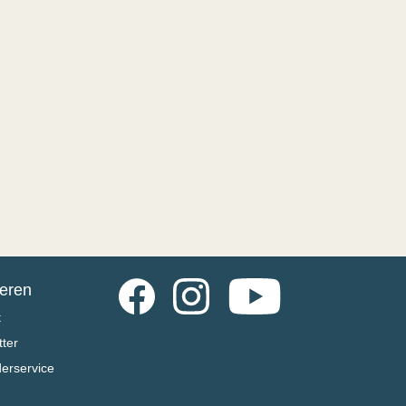
Facebook
Instagram
YouTube
ieren
t
ter
derservice