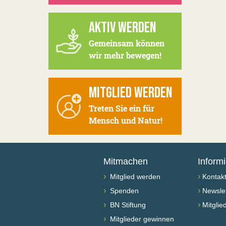
AKTIV WERDEN
Gemeinsam können
wir mehr bewegen!
MITGLIED WERDEN
Treten Sie ein für
Mensch und Natur!
Mitmachen
Inform
›
›
Mitglied werden
Kontak
›
›
Spenden
Newslet
›
›
BN Stiftung
Mitglie
›
Mitglieder gewinnen