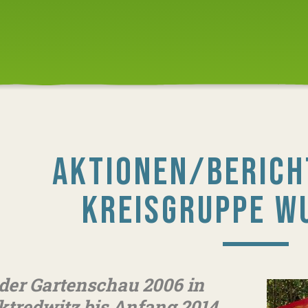
AKTIONEN/BERICH
KREISGRUPPE W
 der Gartenschau 2006 in
tredwitz bis Anfang 2014