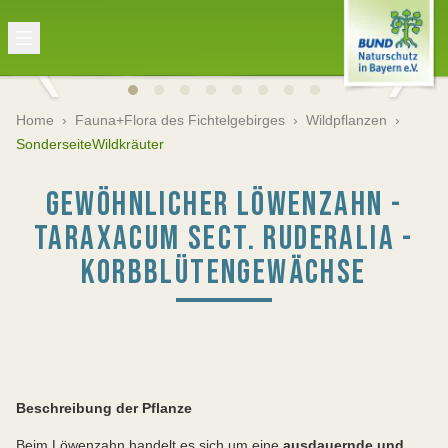
Home
›
Fauna+Flora des Fichtelgebirges
›
Wildpflanzen
›
SonderseiteWildkräuter
GEWÖHNLICHER LÖWENZAHN -
TARAXACUM SECT. RUDERALIA -
KORBBLÜTENGEWÄCHSE
Beschreibung der Pflanze
Beim Löwenzahn handelt es sich um eine
ausdauernde und