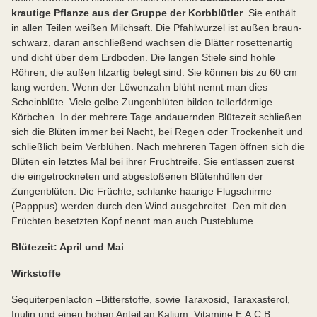
krautige Pflanze aus der Gruppe der Korbblütler
. Sie enthält
in allen Teilen weißen Milchsaft. Die Pfahlwurzel ist außen braun-
schwarz, daran anschließend wachsen die Blätter rosettenartig
und dicht über dem Erdboden. Die langen Stiele sind hohle
Röhren, die außen filzartig belegt sind. Sie können bis zu 60 cm
lang werden. Wenn der Löwenzahn blüht nennt man dies
Scheinblüte. Viele gelbe Zungenblüten bilden tellerförmige
Körbchen. In der mehrere Tage andauernden Blütezeit schließen
sich die Blüten immer bei Nacht, bei Regen oder Trockenheit und
schließlich beim Verblühen. Nach mehreren Tagen öffnen sich die
Blüten ein letztes Mal bei ihrer Fruchtreife. Sie entlassen zuerst
die eingetrockneten und abgestoßenen Blütenhüllen der
Zungenblüten. Die Früchte, schlanke haarige Flugschirme
(Papppus) werden durch den Wind ausgebreitet. Den mit den
Früchten besetzten Kopf nennt man auch Pusteblume.
Blütezeit: April und Mai
Wirkstoffe
Sequiterpenlacton –Bitterstoffe, sowie Taraxosid, Taraxasterol,
Inulin und einen hohen Anteil an Kalium. Vitamine E,A,C,B,