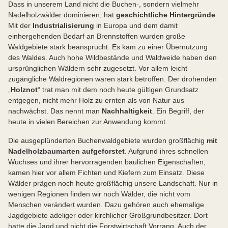
Dass in unserem Land nicht die Buchen-, sondern vielmehr
Nadelholzwälder dominieren, hat
geschichtliche Hintergründe
.
Mit der
Industrialisierung
in Europa und dem damit
einhergehenden Bedarf an Brennstoffen wurden große
Waldgebiete stark beansprucht. Es kam zu einer Übernutzung
des Waldes. Auch hohe Wildbestände und Waldweide haben den
ursprünglichen Wäldern sehr zugesetzt. Vor allem leicht
zugängliche Waldregionen waren stark betroffen. Der drohenden
„
Holznot
“ trat man mit dem noch heute gültigen Grundsatz
entgegen, nicht mehr Holz zu ernten als von Natur aus
nachwächst. Das nennt man
Nachhaltigkeit
. Ein Begriff, der
heute in vielen Bereichen zur Anwendung kommt.
Die ausgeplünderten Buchenwaldgebiete wurden großflächig
mit
Nadelholzbaumarten aufgeforstet
. Aufgrund ihres schnellen
Wuchses und ihrer hervorragenden baulichen Eigenschaften,
kamen hier vor allem Fichten und Kiefern zum Einsatz. Diese
Wälder prägen noch heute großflächig unsere Landschaft. Nur in
wenigen Regionen finden wir noch Wälder, die nicht vom
Menschen verändert wurden. Dazu gehören auch ehemalige
Jagdgebiete adeliger oder kirchlicher Großgrundbesitzer. Dort
hatte die Jagd und nicht die Forstwirtschaft Vorrang. Auch der