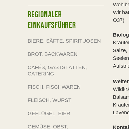
Wohlbe
REGIONALER
Wir ba
O37)
EINKAUFSFÜHRER
Biolog
BIERE, SÄFTE, SPIRITUOSEN
Kräute
Salze, 
BROT, BACKWAREN
Seelenk
Aufstri
CAFÉS, GASTSTÄTTEN,
CATERING
Weiter
FISCH, FISCHWAREN
Wildkr
Balsam
FLEISCH, WURST
Kräuter
Lavend
GEFLÜGEL, EIER
GEMÜSE, OBST,
Kontak