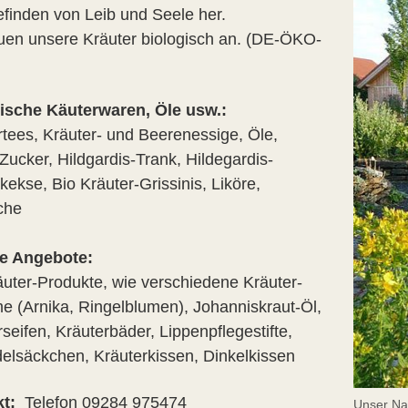
finden von Leib und Seele her.
uen unsere Kräuter biologisch an. (DE-ÖKO-
ische Käuterwaren, Öle usw.:
rtees, Kräuter- und Beerenessige, Öle,
Zucker, Hildgardis-Trank, Hildegardis-
ekse, Bio Kräuter-Grissinis, Liköre,
che
e Angebote:
äuter-Produkte, wie verschiedene Kräuter-
e (Arnika, Ringelblumen), Johanniskraut-Öl,
seifen, Kräuterbäder, Lippenpflegestifte,
elsäckchen, Kräuterkissen, Dinkelkissen
t:
Telefon 09284 975474
Unser Na