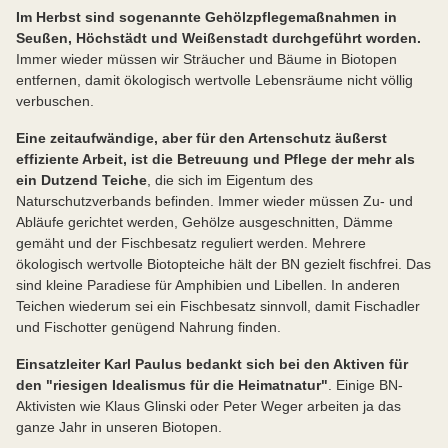
Im Herbst sind sogenannte Gehölzpflegemaßnahmen in
Seußen, Höchstädt und Weißenstadt durchgeführt worden.
Immer wieder müssen wir Sträucher und Bäume in Biotopen
entfernen, damit ökologisch wertvolle Lebensräume nicht völlig
verbuschen.
Eine zeitaufwändige, aber für den Artenschutz äußerst
effiziente Arbeit, ist die Betreuung und Pflege der mehr als
ein Dutzend Teiche
, die sich im Eigentum des
Naturschutzverbands befinden. Immer wieder müssen Zu- und
Abläufe gerichtet werden, Gehölze ausgeschnitten, Dämme
gemäht und der Fischbesatz reguliert werden. Mehrere
ökologisch wertvolle Biotopteiche hält der BN gezielt fischfrei. Das
sind kleine Paradiese für Amphibien und Libellen. In anderen
Teichen wiederum sei ein Fischbesatz sinnvoll, damit Fischadler
und Fischotter genügend Nahrung finden.
Einsatzleiter Karl Paulus bedankt sich bei den Aktiven für
den "riesigen Idealismus für die Heimatnatur"
. Einige BN-
Aktivisten wie Klaus Glinski oder Peter Weger arbeiten ja das
ganze Jahr in unseren Biotopen.