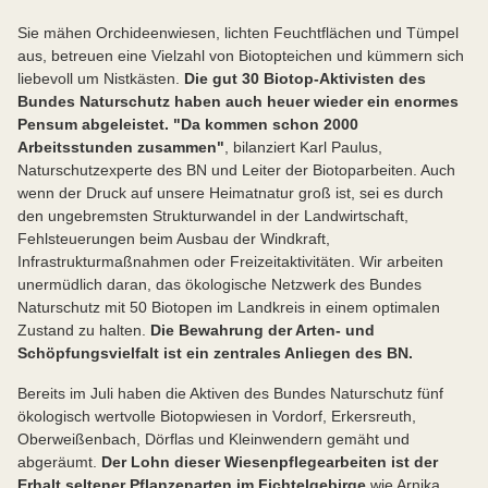
Sie mähen Orchideenwiesen, lichten Feuchtflächen und Tümpel
aus, betreuen eine Vielzahl von Biotopteichen und kümmern sich
liebevoll um Nistkästen.
Die gut 30 Biotop-Aktivisten des
Bundes Naturschutz haben auch heuer wieder ein enormes
Pensum abgeleistet. "Da kommen schon 2000
Arbeitsstunden zusammen"
, bilanziert Karl Paulus,
Naturschutzexperte des BN und Leiter der Biotoparbeiten. Auch
wenn der Druck auf unsere Heimatnatur groß ist, sei es durch
den ungebremsten Strukturwandel in der Landwirtschaft,
Fehlsteuerungen beim Ausbau der Windkraft,
Infrastrukturmaßnahmen oder Freizeitaktivitäten. Wir arbeiten
unermüdlich daran, das ökologische Netzwerk des Bundes
Naturschutz mit 50 Biotopen im Landkreis in einem optimalen
Zustand zu halten.
Die Bewahrung der Arten- und
Schöpfungsvielfalt ist ein zentrales Anliegen des BN.
Bereits im Juli haben die Aktiven des Bundes Naturschutz fünf
ökologisch wertvolle Biotopwiesen in Vordorf, Erkersreuth,
Oberweißenbach, Dörflas und Kleinwendern gemäht und
abgeräumt.
Der Lohn dieser Wiesenpflegearbeiten ist der
Erhalt seltener Pflanzenarten im Fichtelgebirge
wie Arnika,