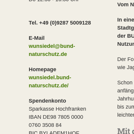
Vom N
In ein
Tel. +49 (0)9287 5009128
Stadtg
der BU
E-Mail
Nutzun
wunsiedel@bund-
naturschutz.de
Der Fo
wie Ja
Homepage
wunsiedel.bund-
Schon 
naturschutz.de/
anfäng
Jahrhu
Spendenkonto
bis zu
Sparkasse Hochfranken
leichte
IBAN DE98 7805 0000
0760 3508 84
Mit 
BIC BYLADEM1HOF