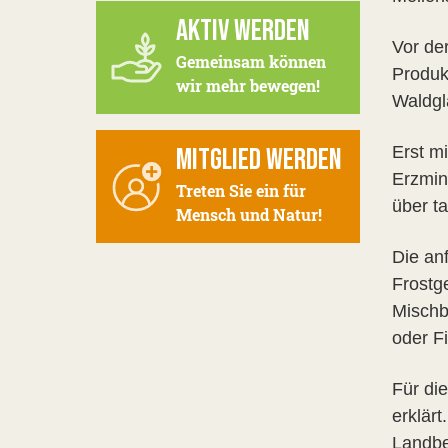
AKTIV WERDEN
Vor de
Gemeinsam können
Produk
wir mehr bewegen!
Waldgl
MITGLIED WERDEN
Erst m
Erzmin
Treten Sie ein für
über t
Mensch und Natur!
Die an
Frostg
Mischb
oder F
Für di
erklär
Landbe