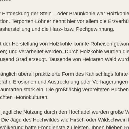
r Entdeckung der Stein – oder Braunkohle war Holzkohle
tion. Terporten-Löhner nennt hier vor allem die Erzverh
asherstellung und die Harz- bzw. Pechgewinnung.
it der Herstellung von Holzkohle konnte Roheisen gewon
en) und verarbeitet werden. Durch Holzkohle wurden die
ausend Grad erzeugt. Tausende von Hektaren Wald wurde
fänglich überall praktizierte Form des Kahlschlags führ
efahr, Erosionen und Austrocknung oder Verhagerungen 
aumarten stark ein. Die großflächig verbreiteten Buchenw
ichten -Monokulturen.
e jagdliche Nutzung durch den Hochadel wurden große 
t. Die Jagd des Hochwildes wie Hirsch oder Wildschwein 
völkerung hatte Frondienste zu leisten. Ihnen blieben 