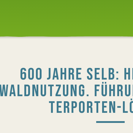
600 JAHRE SELB: 
WALDNUTZUNG. FÜHRU
TERPORTEN-L