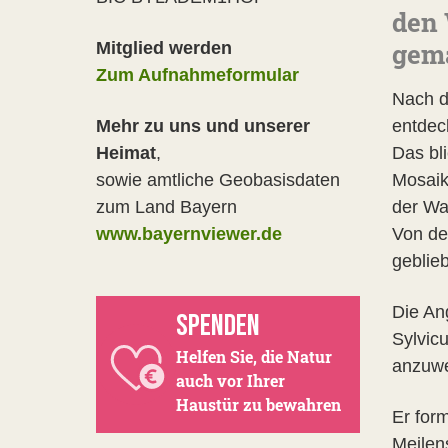
den 
gema
Mitglied werden
Zum Aufnahmeformular
Nach d
Mehr zu uns und unserer
entdec
Heimat
,
Das bl
sowie amtliche Geobasisdaten
Mosaik 
zum Land Bayern
der Wa
www.bayernviewer.de
Von de
geblie
Die An
SPENDEN
Sylvic
Helfen Sie, die Natur
anzuw
auch vor Ihrer
Haustür zu bewahren
Er for
Meilens