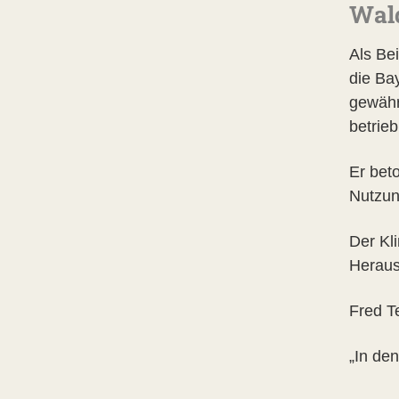
Wald
Als Be
die Ba
gewähr
betrie
Er bet
Nutzun
Der Kl
Herausf
Fred T
„In de