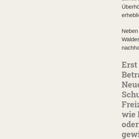
Überhö
erhebli
Neben 
Waldes
nachha
Erst
Betr
Neue
Schu
Frei
wie 
oder
gewi