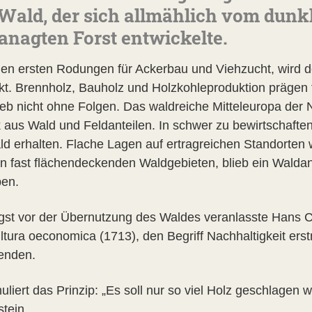
Wald, der sich allmählich vom dun
nagten Forst entwickelte.
en ersten Rodungen für Ackerbau und Viehzucht, wird d
kt. Brennholz, Bauholz und Holzkohleproduktion prägen
ieb nicht ohne Folgen. Das waldreiche Mitteleuropa der N
aus Wald und Feldanteilen. In schwer zu bewirtschaftende
ld erhalten. Flache Lagen auf ertragreichen Standorte
n fast flächendeckenden Waldgebieten, blieb ein Waldant
ben.
gst vor der Übernutzung des Waldes veranlasste Hans C
ultura oeconomica (1713), den Begriff Nachhaltigkeit ers
enden.
muliert das Prinzip: „Es soll nur so viel Holz geschlage
tein.