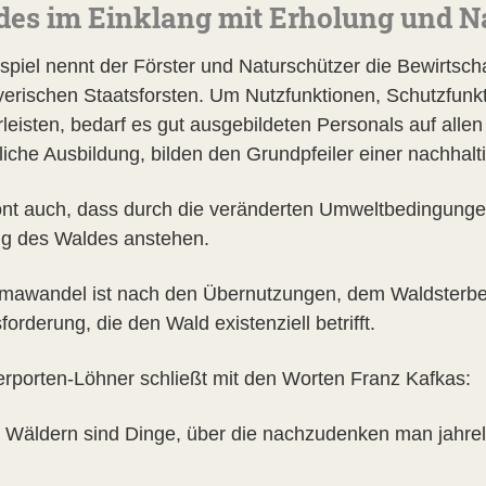
es im Einklang mit Erholung und N
ispiel nennt der Förster und Naturschützer die Bewirtsc
yerischen Staatsforsten. Um Nutzfunktionen, Schutzfunk
leisten, bedarf es gut ausgebildeten Personals auf alle
bliche Ausbildung, bilden den Grundpfeiler einer nachha
ont auch, dass durch die veränderten Umweltbedingunge
g des Waldes anstehen.
imawandel ist nach den Übernutzungen, dem Waldsterben
orderung, die den Wald existenziell betrifft.
erporten-Löhner schließt mit den Worten Franz Kafkas:
n Wäldern sind Dinge, über die nachzudenken man jahrel